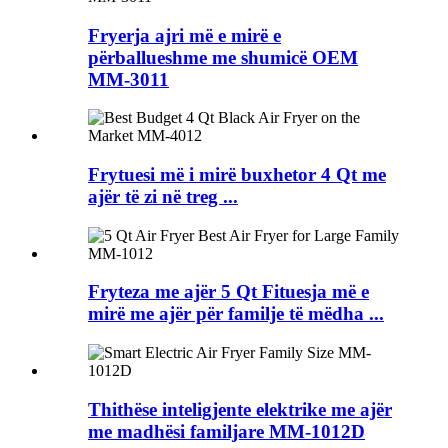
Fryerja ajri më e mirë e
përballueshme me shumicë OEM
MM-3011
Frytuesi më i mirë buxhetor 4 Qt me
ajër të zi në treg ...
Fryteza me ajër 5 Qt Fituesja më e
mirë me ajër për familje të mëdha ...
Thithëse inteligjente elektrike me ajër
me madhësi familjare MM-1012D