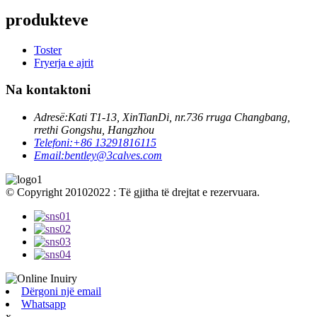
produkteve
Toster
Fryerja e ajrit
Na kontaktoni
Adresë:
Kati T1-13, XinTianDi, nr.736 rruga Changbang,
rrethi Gongshu, Hangzhou
Telefoni:
+86 13291816115
Email:
bentley@3calves.com
© Copyright 20102022 : Të gjitha të drejtat e rezervuara.
Dërgoni një email
Whatsapp
x